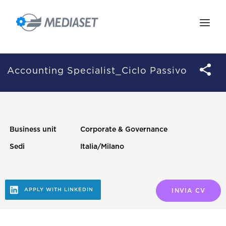
IL GRUPPO
LE PERSONE
Accounting Specialist_Ciclo Passivo
IL MIO ACCOUNT
POSIZIONI APERTE
Business unit
Corporate & Governance
SCOPRI GRAPE
Sedi
Italia/Milano