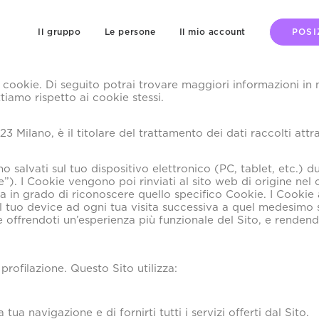
Il gruppo
Le persone
Il mio account
POSI
i cookie. Di seguito potrai trovare maggiori informazioni in
tiamo rispetto ai cookie stessi.
123 Milano, è il titolare del trattamento dei dati raccolti at
no salvati sul tuo dispositivo elettronico (PC, tablet, etc.) 
). I Cookie vengono poi rinviati al sito web di origine nel
ia in grado di riconoscere quello specifico Cookie. I Cook
 tuo device ad ogni tua visita successiva a quel medesimo s
offrendoti un’esperienza più funzionale del Sito, e rendendo
 profilazione. Questo Sito utilizza:
tua navigazione e di fornirti tutti i servizi offerti dal Sito.