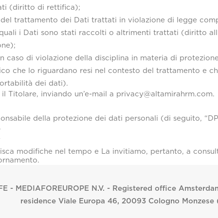
 (diritto di rettifica);
del trattamento dei Dati trattati in violazione di legge comp
ali i Dati sono stati raccolti o altrimenti trattati (diritto all
one);
n caso di violazione della disciplina in materia di protezione
ico che lo riguardano resi nel contesto del trattamento e ch
ortabilità dei dati).
so il Titolare, inviando un’e-mail a privacy@altamirahrm.com.
nsabile della protezione dei dati personali (di seguito, “DP
.
Y
bisca modifiche nel tempo e La invitiamo, pertanto, a cons
iornamento.
E - MEDIAFOREUROPE N.V. - Registered office Amsterdam 
residence Viale Europa 46, 20093 Cologno Monzese (M