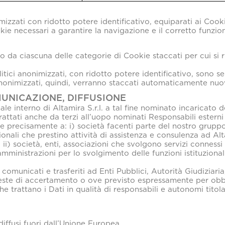
mizzati con ridotto potere identificativo, equiparati ai Cooki
ie necessari a garantire la navigazione e il corretto funzio
o da ciascuna delle categorie di Cookie staccati per cui si ri
litici anonimizzati, con ridotto potere identificativo, sono s
anonimizzati, quindi, verranno staccati automaticamente nuo
MUNICAZIONE, DIFFUSIONE
le interno di Altamira S.r.l. a tal fine nominato incaricato d
 trattati anche da terzi all’uopo nominati Responsabili estern
 e precisamente a: i) società facenti parte del nostro gruppo 
ionali che prestino attività di assistenza e consulenza ad Alt
a; ii) società, enti, associazioni che svolgono servizi conness
amministrazioni per lo svolgimento delle funzioni istituzionali 
i, comunicati e trasferiti ad Enti Pubblici, Autorità Giudiziar
chieste di accertamento o ove previsto espressamente per obb
e trattano i Dati in qualità di responsabili e autonomi titola
diffusi fuori dall’Unione Europea.