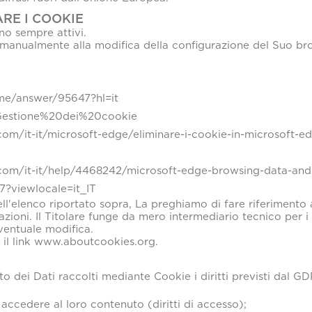
RE I COOKIE
nno sempre attivi.
anualmente alla modifica della configurazione del Suo brow
me/answer/95647?hl=it
kb/Gestione%20dei%20cookie
t.com/it-it/microsoft-edge/eliminare-i-cookie-in-microsof
t.com/it-it/help/4468242/microsoft-edge-browsing-data-and
7?viewlocale=it_IT
ll'elenco riportato sopra, La preghiamo di fare riferimento
azioni. Il Titolare funge da mero intermediario tecnico per 
ventuale modifica.
a il link www.aboutcookies.org.
o dei Dati raccolti mediante Cookie i diritti previsti dal GDPR 
 accedere al loro contenuto (diritti di accesso);