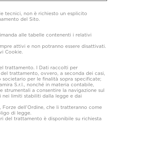
e tecnici, non è richiesto un esplicito
namento del Sito.
manda alle tabelle contenenti i relativi
empre attivi e non potranno essere disattivati.
vi Cookie.
el trattamento. I Dati raccolti per
i del trattamento, ovvero, a seconda dei casi,
societario per le finalità sopra specificate;
amira S.r.l., nonché in materia contabile,
i e strumentali a consentire la navigazione sul
nei limiti stabiliti dalla legge e dai
ia, Forze dell’Ordine, che li tratteranno come
ligo di legge.
ri del trattamento è disponibile su richiesta