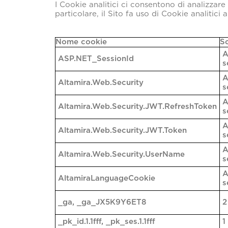
I Cookie analitici ci consentono di analizzare 
particolare, il Sito fa uso di Cookie analitici 
Nome cookie
S
A
ASP.NET_SessionId
s
A
Altamira.Web.Security
s
A
Altamira.Web.Security.JWT.RefreshToken
s
A
Altamira.Web.Security.JWT.Token
s
A
Altamira.Web.Security.UserName
s
A
AltamiraLanguageCookie
s
_ga, _ga_JX5K9Y6ET8
2
_pk_id.1.1fff, _pk_ses.1.1fff
1