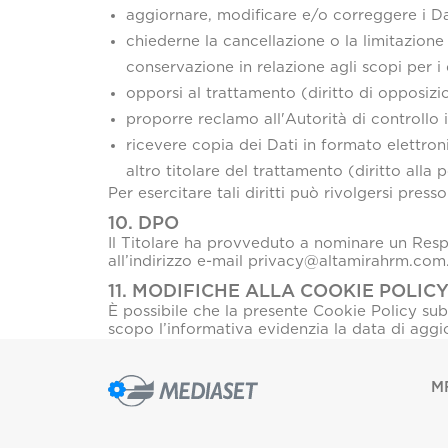
aggiornare, modificare e/o correggere i Dati
chiederne la cancellazione o la limitazione 
conservazione in relazione agli scopi per i qu
opporsi al trattamento (diritto di opposizi
proporre reclamo all'Autorità di controllo i
ricevere copia dei Dati in formato elettron
altro titolare del trattamento (diritto alla p
Per esercitare tali diritti può rivolgersi pres
10. DPO
Il Titolare ha provveduto a nominare un Respo
all’indirizzo e-mail privacy@altamirahrm.com
11. MODIFICHE ALLA COOKIE POLIC
È possibile che la presente Cookie Policy su
scopo l’informativa evidenzia la data di agg
MF