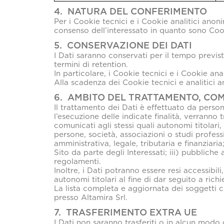
4. NATURA DEL CONFERIMENTO
Per i Cookie tecnici e i Cookie analitici anoni
consenso dell’interessato in quanto sono Cook
5. CONSERVAZIONE DEI DATI
I Dati saranno conservati per il tempo previst
termini di retention.
In particolare, i Cookie tecnici e i Cookie ana
Alla scadenza dei Cookie tecnici e analitici 
6. AMBITO DEL TRATTAMENTO, CO
Il trattamento dei Dati è effettuato da persona
l’esecuzione delle indicate finalità, verranno
comunicati agli stessi quali autonomi titolari,
persone, società, associazioni o studi profess
amministrativa, legale, tributaria e finanziari
Sito da parte degli Interessati; iii) pubbliche 
regolamenti.
Inoltre, i Dati potranno essere resi accessibil
autonomi titolari al fine di dar seguito a ri
La lista completa e aggiornata dei soggetti ch
presso Altamira Srl.
7. TRASFERIMENTO EXTRA UE
I Dati non saranno trasferiti o in alcun modo 