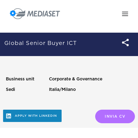
IL GRUPPO
LE PERSONE
Global Senior Buyer ICT
IL MIO ACCOUNT
POSIZIONI APERTE
Business unit
Corporate & Governance
SCOPRI GRAPE
Sedi
Italia/Milano