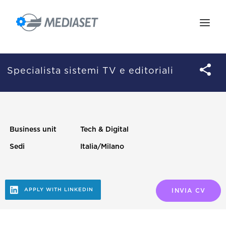
IL GRUPPO
LE PERSONE
Specialista sistemi TV e editoriali
IL MIO ACCOUNT
POSIZIONI APERTE
Business unit
Tech & Digital
SCOPRI GRAPE
Sedi
Italia/Milano